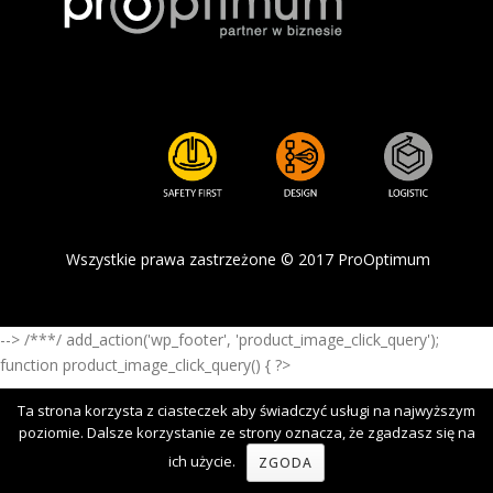
Wszystkie prawa zastrzeżone © 2017 ProOptimum
--> /**
*/ add_action('wp_footer', 'product_image_click_query');
function product_image_click_query() { ?>
Ta strona korzysta z ciasteczek aby świadczyć usługi na najwyższym
poziomie. Dalsze korzystanie ze strony oznacza, że zgadzasz się na
ich użycie.
ZGODA