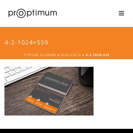
4-2-1024×559
STRONA GŁÓWNA
»
REALIZACJE
»
4-2-1024×559