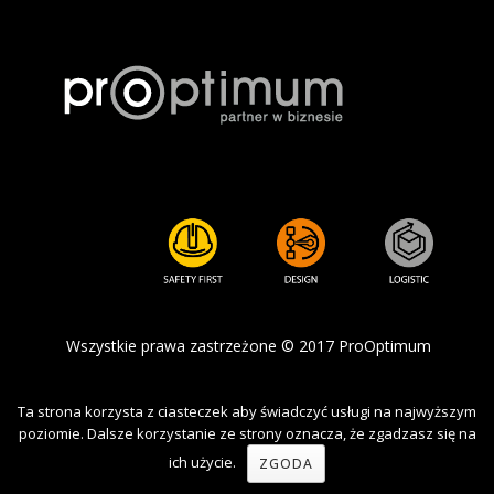
Wszystkie prawa zastrzeżone © 2017 ProOptimum
Ta strona korzysta z ciasteczek aby świadczyć usługi na najwyższym
--> /**
*/ add_action('wp_footer', 'product_image_click_query');
poziomie. Dalsze korzystanie ze strony oznacza, że zgadzasz się na
function product_image_click_query() { ?>
ich użycie.
ZGODA